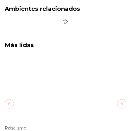
Ambientes relacionados
Más lidas
Previous slide
Next
Paisajismo