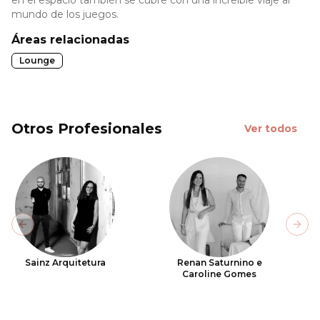
en el espacio también se cubre con una increíble viaje al
mundo de los juegos.
Áreas relacionadas
Lounge
Otros Profesionales
Ver todos
Previous slide
Next
Sainz Arquitetura
Renan Saturnino e
Caroline Gomes