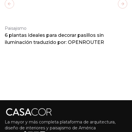
Previous slide
Next
Paisajismo
6 plantas ideales para decorar pasillos sin
iluminación traduzido por: OPENROUTER
La mayor y más completa plataforma de arquitectura,
diseño de interiores y paisajismo de América