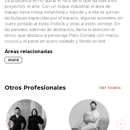
La propuesta es no quitar el foco de lo que da vida a los
proyectos: el arte. Con un toque industrial, el área de
trabajo tiene mesa, estantería y trípode y a ella se suman
las butacas esparcidas por el espacio, algunas autorales, en
cuero pintado al estilo Pollock y otras al estilo venteje. En
las paredes, además de abstractos, llama la atención el
lienzo que destaca al personaje Pato Donald, con marco
rococó y el panel en acero oxidado y fondo en led.
Áreas relacionadas
Ateliê
Otros Profesionales
Ver todos
Previous slide
Next