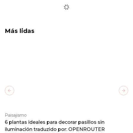
Más lidas
Previous slide
Next
Paisajismo
6 plantas ideales para decorar pasillos sin
iluminación traduzido por: OPENROUTER