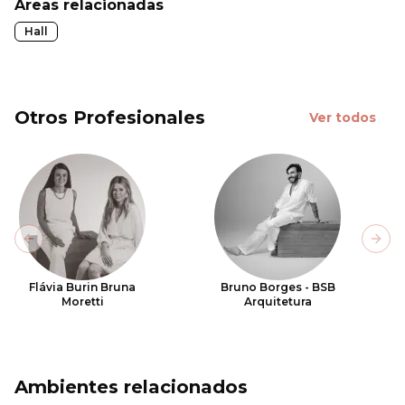
Áreas relacionadas
Hall
Otros Profesionales
Ver todos
Previous slide
Next
Flávia Burin Bruna
Bruno Borges - BSB
Moretti
Arquitetura
Ambientes relacionados