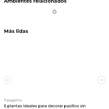
Ambientes relacionados
Más lidas
Previous slide
Next
Paisajismo
6 plantas ideales para decorar pasillos sin