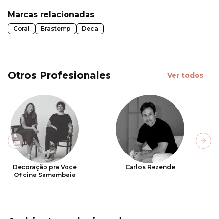
Marcas relacionadas
Coral
Brastemp
Deca
Otros Profesionales
Ver todos
Previous slide
Next
Decoração pra Voce
Carlos Rezende
Oficina Samambaia