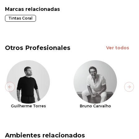
Marcas relacionadas
Tintas Coral
Otros Profesionales
Ver todos
Previous slide
Next
Guilherme Torres
Bruno Carvalho
Ambientes relacionados