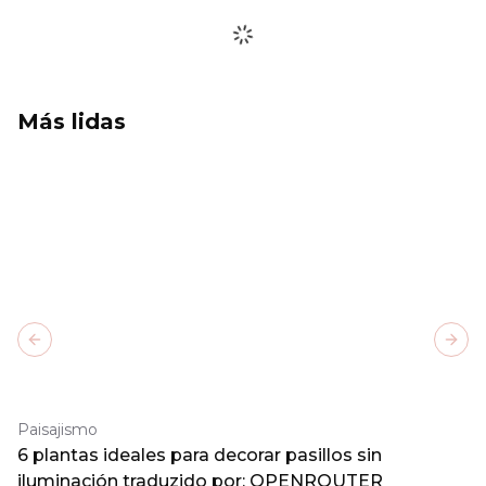
Más lidas
Previous slide
Next
Paisajismo
6 plantas ideales para decorar pasillos sin
iluminación traduzido por: OPENROUTER