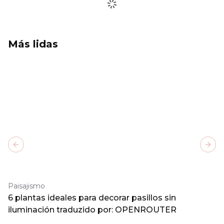
Más lidas
Previous slide
Next
Paisajismo
6 plantas ideales para decorar pasillos sin
iluminación traduzido por: OPENROUTER