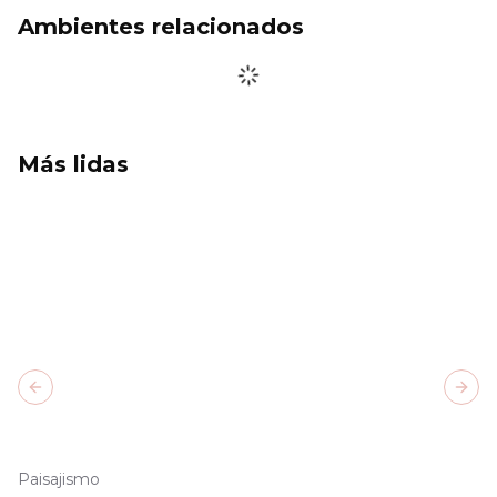
Ambientes relacionados
Más lidas
Previous slide
Next
Paisajismo