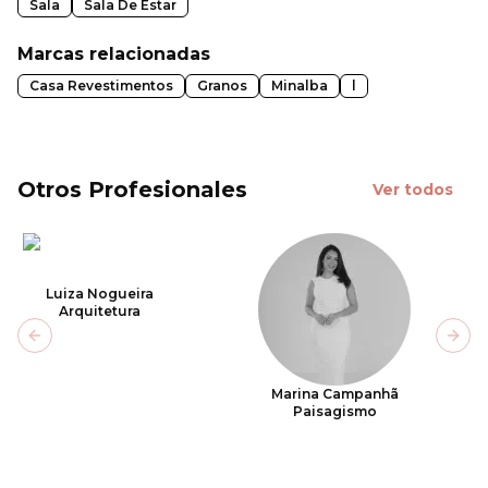
Sala
Sala De Estar
Marcas relacionadas
Casa Revestimentos
Granos
Minalba
l
Otros Profesionales
Ver todos
Luiza Nogueira
Arquitetura
Previous slide
Next
Marina Campanhã
Paisagismo