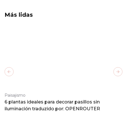
Más lidas
Previous slide
Next
Paisajismo
6 plantas ideales para decorar pasillos sin
iluminación traduzido por: OPENROUTER