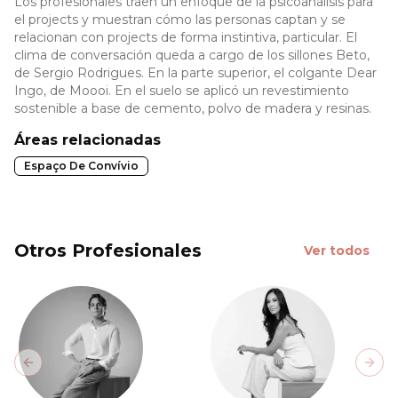
Los profesionales traen un enfoque de la psicoanálisis para
el projects y muestran cómo las personas captan y se
relacionan con projects de forma instintiva, particular. El
clima de conversación queda a cargo de los sillones Beto,
de Sergio Rodrigues. En la parte superior, el colgante Dear
Ingo, de Moooi. En el suelo se aplicó un revestimiento
sostenible a base de cemento, polvo de madera y resinas.
Áreas relacionadas
Espaço De Convívio
Otros Profesionales
Ver todos
Previous slide
Next