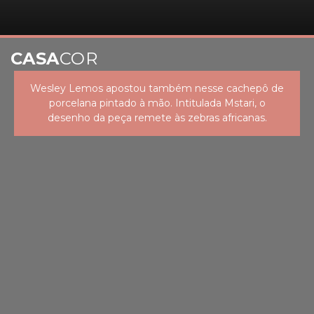
CASA
COR
Wesley Lemos apostou também nesse cachepô de
porcelana pintado à mão. Intitulada Mstari, o
desenho da peça remete às zebras africanas.