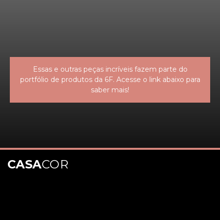
Essas e outras peças incríveis fazem parte do
portfólio de produtos da 6F. Acesse o link abaixo para
saber mais!
CASA
COR
Opening
https://www.instagram.com/6fdecoracoes/