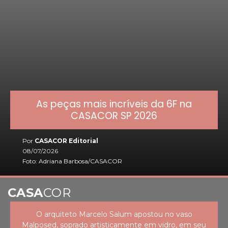
As peças mais incríveis da 6F na
CASACOR SP 2026
Por
CASACOR Editorial
08/07/2026
Foto: Adriana Barbosa/CASACOR
CASA
COR
O arquiteto Marcelo Salum apostou no vaso
Malposed, soprado artisticamente em vidro, em seu