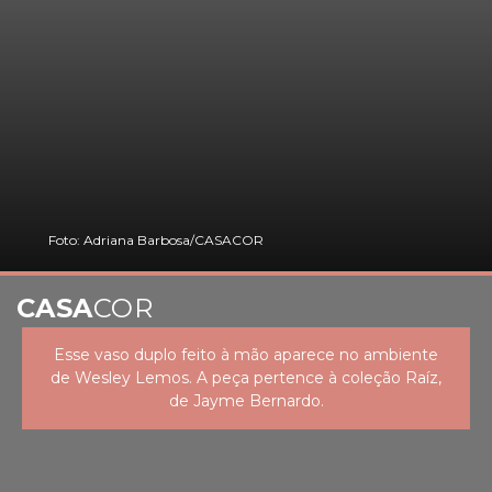
Foto: Adriana Barbosa/CASACOR
CASA
COR
Esse vaso duplo feito à mão aparece no ambiente
de Wesley Lemos. A peça pertence à coleção Raíz,
de Jayme Bernardo.