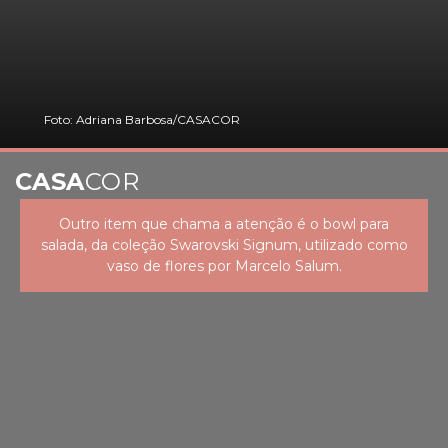
Foto: Adriana Barbosa/CASACOR
CASA
COR
Outro item que chama a atenção é o bowl para
salada, da coleção Swarovski Signum, utilizado como
vaso de flores por Marcelo Salum.