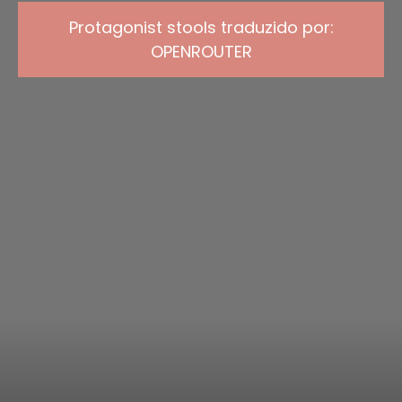
Protagonist stools traduzido por:
OPENROUTER