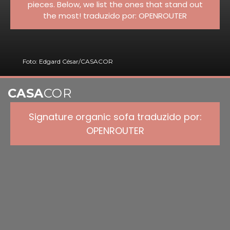
pieces. Below, we list the ones that stand out
the most! traduzido por: OPENROUTER
Foto: Edgard César/CASACOR
CASA
COR
Signature organic sofa traduzido por:
OPENROUTER