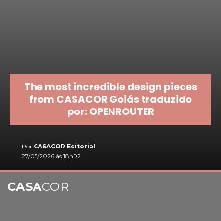
The most incredible design pieces
from CASACOR Goiás traduzido
por: OPENROUTER
Por
CASACOR Editorial
27/05/2026 às 18h02
CASA
COR