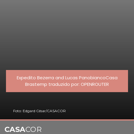
Expedito Bezerra and Lucas PanobiancoCasa
Brastemp traduzido por: OPENROUTER
Foto: Edgard César/CASACOR
CASA
COR