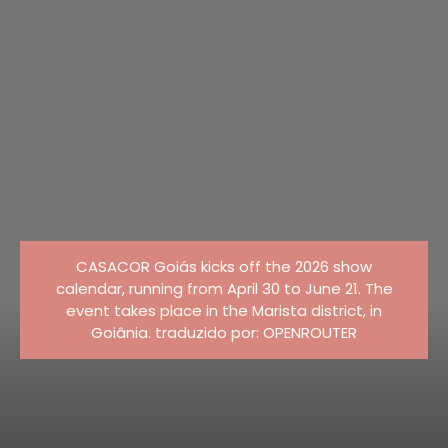
CASACOR Goiás kicks off the 2026 show
calendar, running from April 30 to June 21. The
event takes place in the Marista district, in
Goiânia. traduzido por: OPENROUTER