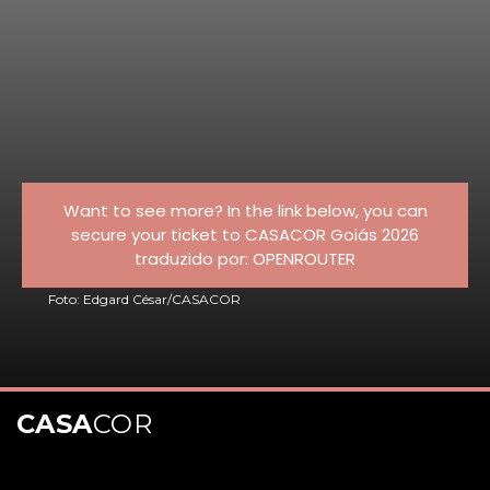
Want to see more? In the link below, you can
secure your ticket to CASACOR Goiás 2026
traduzido por: OPENROUTER
Foto: Edgard César/CASACOR
CASA
COR
Opening
https://appcasacor.com.br/events/goias-2026