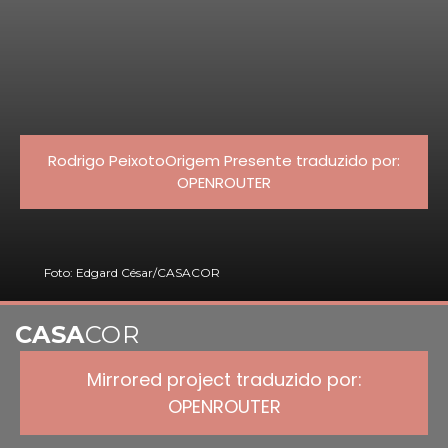
Rodrigo PeixotoOrigem Presente traduzido por:
OPENROUTER
Foto: Edgard César/CASACOR
CASA
COR
Mirrored project traduzido por:
OPENROUTER