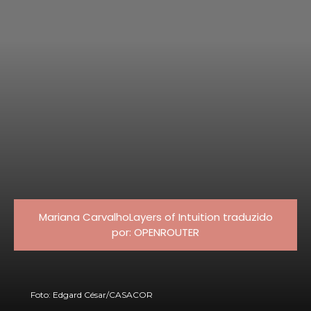
Mariana CarvalhoLayers of Intuition traduzido
por: OPENROUTER
Foto: Edgard César/CASACOR