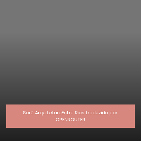
Sorê ArquiteturaEntre Rios traduzido por:
OPENROUTER