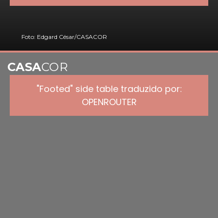
Foto: Edgard César/CASACOR
CASA
COR
"Footed" side table traduzido por:
OPENROUTER