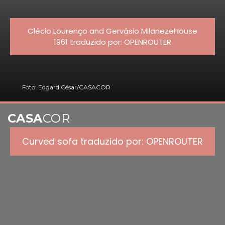
Clécio Lourenço and Gervásio MilanezeHouse
1961 traduzido por: OPENROUTER
Foto: Edgard César/CASACOR
CASA
COR
Curved sofa traduzido por: OPENROUTER