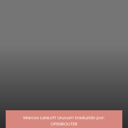
Marcos LulaLoft Urucum traduzido por:
OPENROUTER