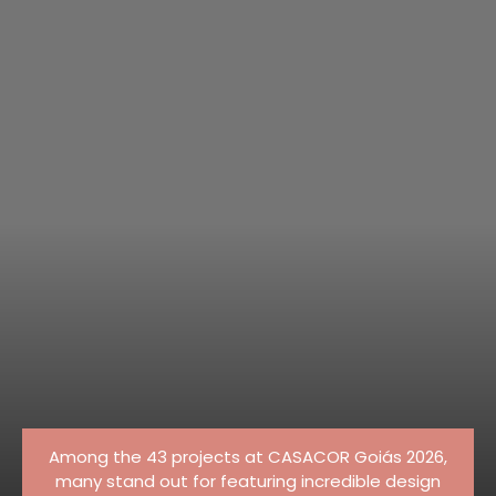
Among the 43 projects at CASACOR Goiás 2026,
many stand out for featuring incredible design