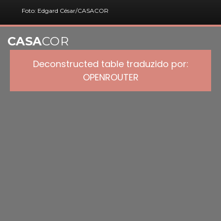
Foto: Edgard César/CASACOR
CASA
COR
Deconstructed table traduzido por:
OPENROUTER