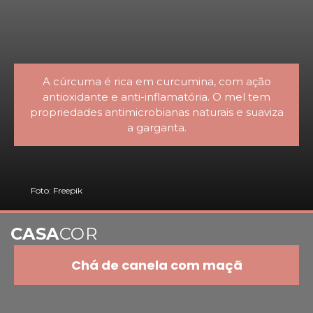
A cúrcuma é rica em curcumina, com ação
antioxidante e anti-inflamatória. O mel tem
propriedades antimicrobianas naturais e suaviza
a garganta.
Foto: Freepik
CASA
COR
Chá de canela com maçã