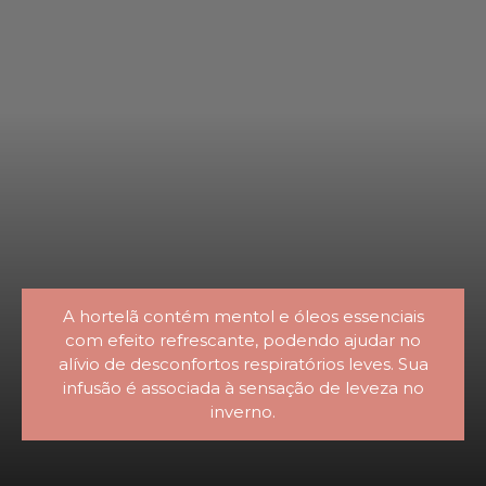
A hortelã contém mentol e óleos essenciais
com efeito refrescante, podendo ajudar no
alívio de desconfortos respiratórios leves. Sua
infusão é associada à sensação de leveza no
inverno.