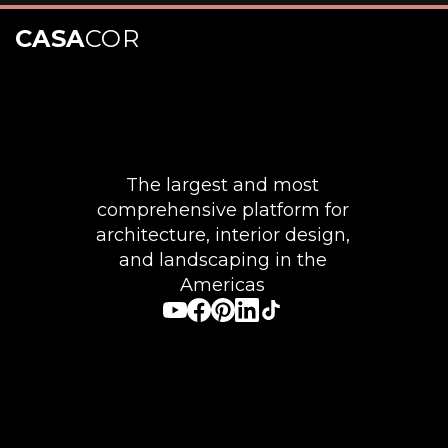
CASA
COR
Opening
https://casacor.abril.com.br/pt-BR/noticias/bem-estar/7-chas-perfeitos-para-reforcar-a-imunidade-no-inverno
The largest and most
comprehensive platform for
architecture, interior design,
and landscaping in the
Americas