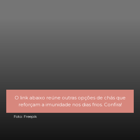
O link abaixo reúne outras opções de chás que
reforçam a imunidade nos dias frios. Confira!
Foto: Freepik