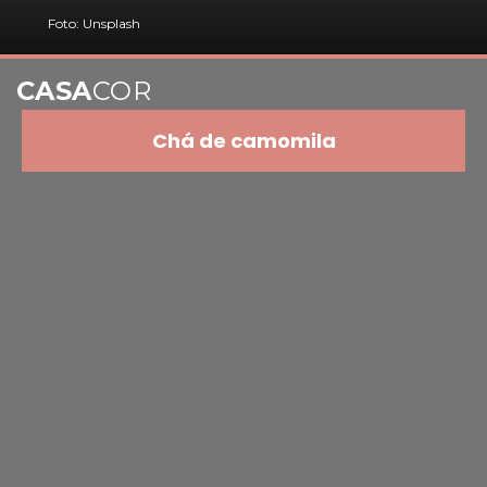
Foto: Unsplash
CASA
COR
Chá de camomila