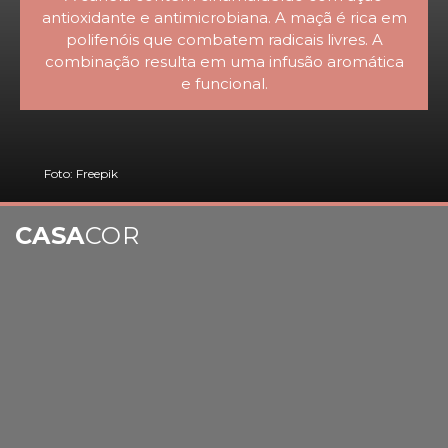
antioxidante e antimicrobiana. A maçã é rica em
polifenóis que combatem radicais livres. A
combinação resulta em uma infusão aromática
e funcional.
Foto: Freepik
CASA
COR