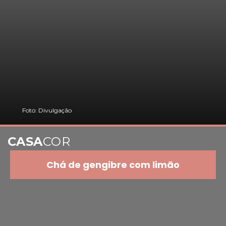
Foto: Divulgação
CASA
COR
Chá de gengibre com limão