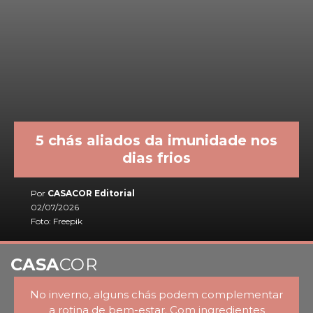
5 chás aliados da imunidade nos
dias frios
Por
CASACOR Editorial
02/07/2026
Foto: Freepik
CASA
COR
No inverno, alguns chás podem complementar
a rotina de bem-estar. Com ingredientes