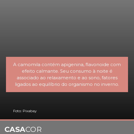
A camomila contém apigenina, flavonoide com
efeito calmante. Seu consumo à noite é
associado ao relaxamento e ao sono, fatores
ligados ao equilíbrio do organismo no inverno.
Foto: Pixabay
CASA
COR