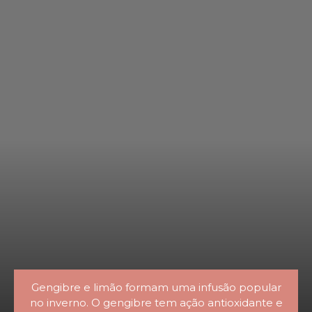
Gengibre e limão formam uma infusão popular
no inverno. O gengibre tem ação antioxidante e