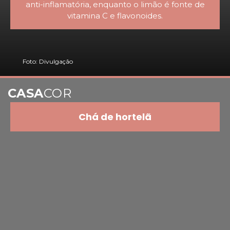
anti-inflamatória, enquanto o limão é fonte de
vitamina C e flavonoides.
Foto: Divulgação
CASA
COR
Chá de hortelã