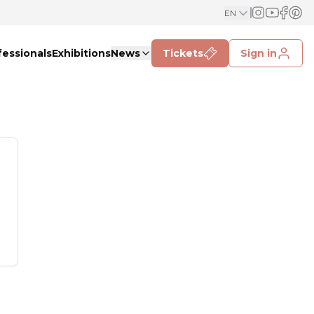
EN
fessionals
Exhibitions
News
Tickets
Sign in