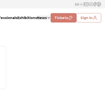
EN
fessionals
Exhibitions
News
Tickets
Sign in