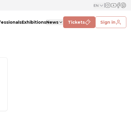
EN
fessionals
Exhibitions
News
Tickets
Sign in