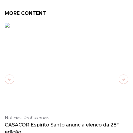
MORE CONTENT
Previous slide
Next
Noticias, Profissionais
CASACOR Espírito Santo anuncia elenco da 28ª
edição