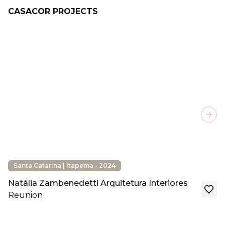
CASACOR PROJECTS
Next
Santa Catarina | Itapema - 2024
Natália Zambenedetti Arquitetura Interiores
Reunion