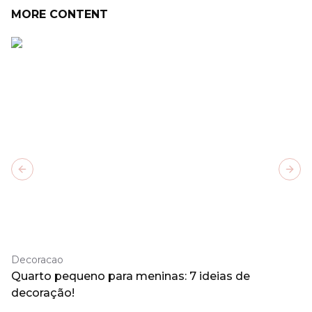
MORE CONTENT
Previous slide
Next
Decoracao
Quarto pequeno para meninas: 7 ideias de
decoração!