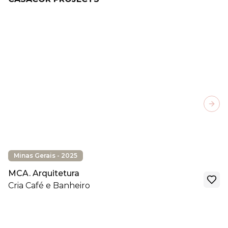
Next
Minas Gerais - 2025
MCA. Arquitetura
Cria Café e Banheiro