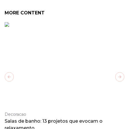
MORE CONTENT
Previous slide
Next
Decoracao
Salas de banho: 13 projetos que evocam o
relaxamento