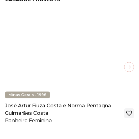
Next
Minas Gerais - 1998
José Artur Fiuza Costa e Norma Pentagna
Guimarães Costa
Banheiro Feminino