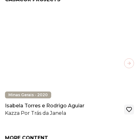
Next
Minas Gerais - 2020
Isabela Torres e Rodrigo Aguiar
Kazza Por Trás da Janela
MORE CONTENT