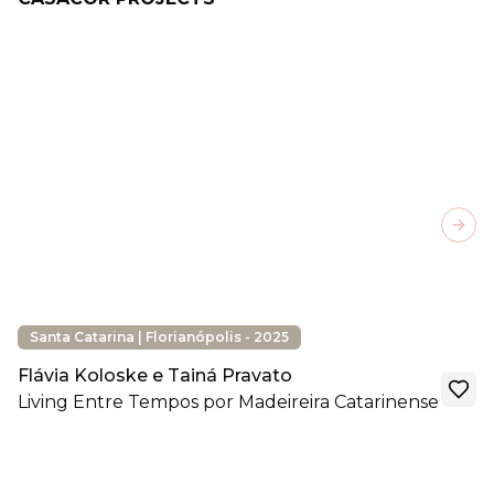
Next
Santa Catarina | Florianópolis - 2025
Flávia Koloske e Tainá Pravato
Living Entre Tempos por Madeireira Catarinense