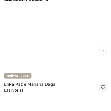
Next
Bolívia - 2026
Erika Paz e Mariana Daga
Las Norias