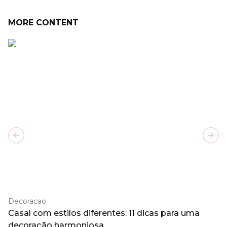
MORE CONTENT
Previous slide
Next
Decoracao
Casal com estilos diferentes: 11 dicas para uma
decoração harmoniosa