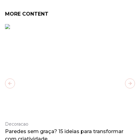
MORE CONTENT
Previous slide
Next
Decoracao
Paredes sem graça? 15 ideias para transformar
com criatividade