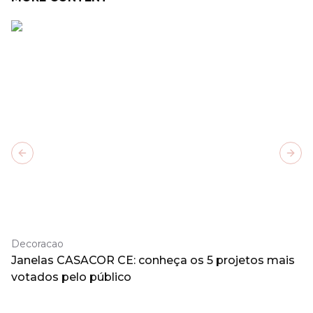
Previous slide
Next
Decoracao
Janelas CASACOR CE: conheça os 5 projetos mais
votados pelo público