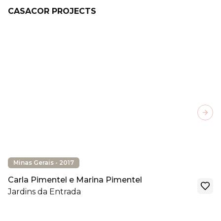
CASACOR PROJECTS
Next
Minas Gerais - 2017
Carla Pimentel e Marina Pimentel
Jardins da Entrada