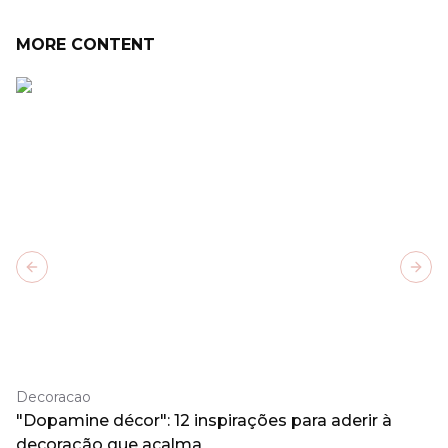
MORE CONTENT
Previous slide
Next
Decoracao
"Dopamine décor": 12 inspirações para aderir à
decoração que acalma