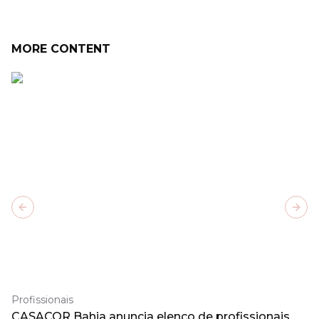
MORE CONTENT
Previous slide
Next
Profissionais
CASACOR Bahia anuncia elenco de profissionais