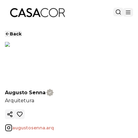
Back
Augusto Senna
Arquitetura
Copy ink
augustosenna.arq