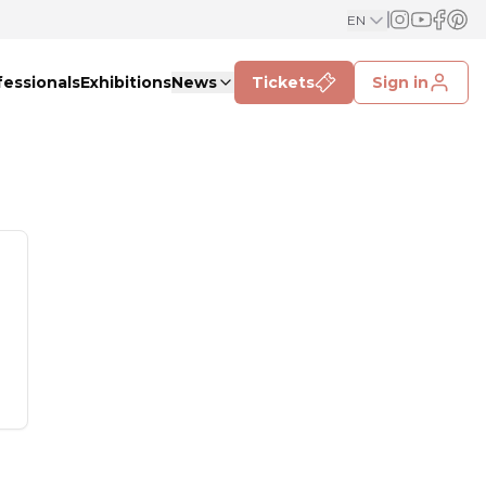
EN
fessionals
Exhibitions
News
Tickets
Sign in
.