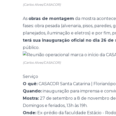
(Carlos Alves/CASACOR)
As
obras de montagem
da mostra acontecem
fases: obra pesada (alvenaria, pisos, paredes, g
planejados, iluminação e eletros) e por fim,
terá sua inauguração oficial no dia 26 d
público.
(Carlos Alves/CASACOR)
Serviço
O quê:
CASACOR Santa Catarina | Florianópol
Quando:
inauguração para imprensa e conv
Mostra:
27 de setembro a 8 de novembro de 20
Domingos e feriados, 13h às 19h.
Onde:
Ex-prédio da faculdade Estácio - Rodo