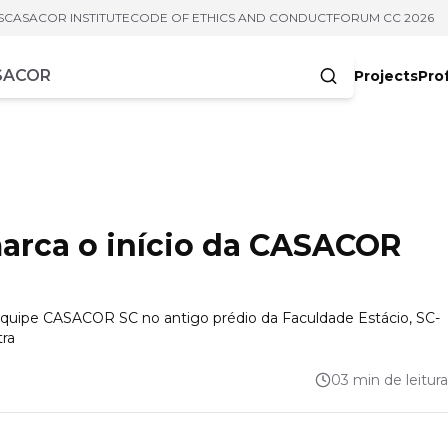
S
CASACOR INSTITUTE
CODE OF ETHICS AND CONDUCT
FORUM CC 2026
Projects
Pro
cters
arca o início da CASACOR
 equipe CASACOR SC no antigo prédio da Faculdade Estácio, SC-
tra
03 min de leitura