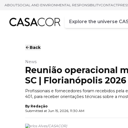
ABOUT
SOCIAL AND ENVIRONMENTAL RESPONSIBILITY
CONTACT
PRES
Campo de busca
Enter at least three chara
Back
News
Reunião operacional m
SC | Florianópolis 2026
Profissionais e fornecedores foram recebidos pela
401, para receber orientações técnicas sobre a mos
By
Redação
Submitted at
Jun 15, 2026, 11:30 AM
(
Carlos Alves
/
CASACOR
)