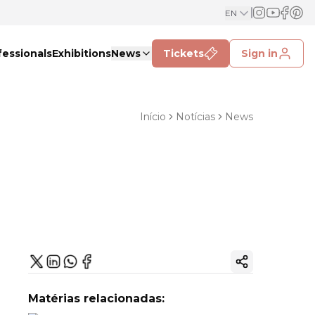
EN
fessionals
Exhibitions
News
Tickets
Sign in
Início
Notícias
News
Copy ink
Matérias relacionadas: