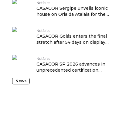
Notícias
CASACOR Sergipe unveils iconic
house on Orla da Atalaia for the
2026 edition traduzido por:
OPENROUTER
Notícias
CASACOR Goiás enters the final
stretch after 54 days on display
in Goiânia traduzido por:
OPENROUTER
Notícias
CASACOR SP 2026 advances in
unprecedented certification
focused on health and well-
News
being traduzido por:
OPENROUTER