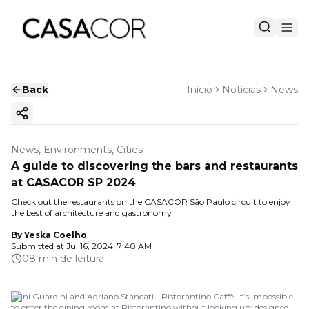
Back
Início
Notícias
News
Copy ink
News, Environments, Cities
A guide to discovering the bars and restaurants
at CASACOR SP 2024
Check out the restaurants on the CASACOR São Paulo circuit to enjoy
the best of architecture and gastronomy
By
Yeska Coelho
Submitted at
Jul 16, 2024, 7:40 AM
08 min de leitura
Dani Guardini and Adriano Stancati - Ristorantino Caffè. It’s impossible
to enter the dining room at Ristorantino without looking up: designed