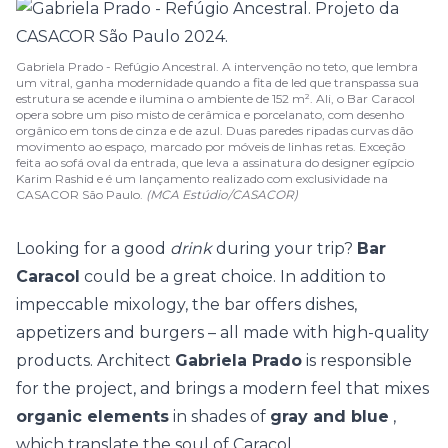
Gabriela Prado - Refúgio Ancestral. A intervenção no teto, que lembra
um vitral, ganha modernidade quando a fita de led que transpassa sua
estrutura se acende e ilumina o ambiente de 152 m². Ali, o Bar Caracol
opera sobre um piso misto de cerâmica e porcelanato, com desenho
orgânico em tons de cinza e de azul. Duas paredes ripadas curvas dão
movimento ao espaço, marcado por móveis de linhas retas. Exceção
feita ao sofá oval da entrada, que leva a assinatura do designer egípcio
Karim Rashid e é um lançamento realizado com exclusividade na
CASACOR São Paulo.
(MCA Estúdio/CASACOR)
Looking for a good
drink
during your trip?
Bar
Caracol
could be a great choice. In addition to
impeccable mixology, the bar offers dishes,
appetizers and burgers – all made with high-quality
products. Architect
Gabriela Prado
is responsible
for the project, and brings a modern feel that mixes
organic elements
in shades of
gray and blue
,
which translate the soul of Caracol.