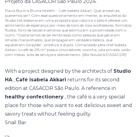
Flavia Burin e Bruna Moretti - Café Isabela Akkari. Que ancestrais
queremos ser? Com esse questionamento em mente, as arquitetas do
Studio HA elaboraram uma proposta que valoriza o belo e oferece um
sentimento de esperança por meio de tons de rosa acolhedores, formatos
fluidos, forro de tecido e cenários que estimulam a proximidade com o
outro. “Gostaríamos de ser lembradas como pessoas que geraram
olhares maravilhados, que propagaram verdade e beleza, que
aqueceram corações”, sintetiza a dupla. Comandado pela chef Isabela
Akkari, o café de 215 m² possui cinco setores: cozinha, sala privada, salão
com mesas, área de serviços e atendimento.
(Bia Nauiack/CASACOR)
With a project designed by the architects of
Studio
HA
,
Café Isabela Akkari
returns for its second
edition at CASACOR São Paulo. A reference in
healthy confectionery
, the café is a very special
place for those who want to eat delicious sweet and
savory treats without feeling guilty.
Snail Bar