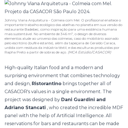
Johnny Viana Arquitetura - Colmeia com Mel. O profissional enaltece o
importante trabalho ecológico das abelhas no planeta em sua versão do
restaurante Badebec, como inspiração para uma existência humana
mais sustentável. No ambiente de 346 m², o design de diversos
elementos alude ao universo das colmeias, caso do mobiliário assinado
pelo escritório (bufê e estante), além da tapeçaria de Geraldo Caraca,
urdida com resíduos da indústria têxtil, e das esculturas produzidas por
Rapha Preto a partir de sobras de aço.
(MCA Estúdio/CASACOR)
High-quality Italian food and a modern and
surprising environment that combines technology
and design,
Ristorantino
brings together all of
CASACOR's values in a single environment. The
project was designed by
Dani Guardini and
Adriano Stancati
, who created the incredible MDF
panel with the help of Artificial Intelligence. All
reservations for bars and restaurants can be made