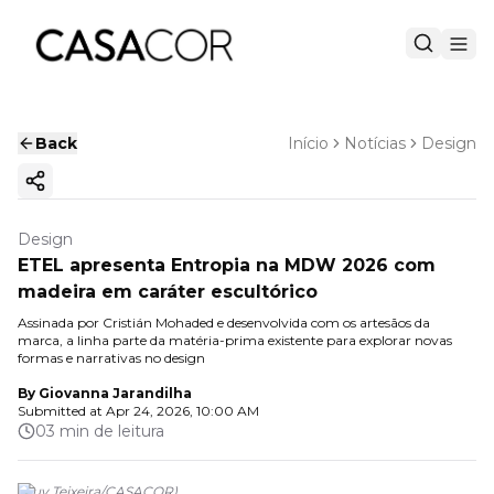
Back
Início
Notícias
Design
Copy ink
Design
ETEL apresenta Entropia na MDW 2026 com
madeira em caráter escultórico
Assinada por Cristián Mohaded e desenvolvida com os artesãos da
marca, a linha parte da matéria-prima existente para explorar novas
formas e narrativas no design
By
Giovanna Jarandilha
Submitted at
Apr 24, 2026, 10:00 AM
03 min de leitura
(
Ruy Teixeira
/
CASACOR
)