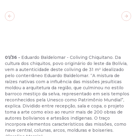
Previous slide
Next
01
/
36
-
Eduardo Baldelomar - Coliving Chiquitano. Da
cultura dos chiquitos, povo originário do leste da Bolívia,
vem a autenticidade deste coliving de 31 m² idealizado
pelo conterrâneo Eduardo Baldelomar. “A mistura de
raízes nativas com a influência das missões jesuíticas
moldou a arquitetura da região, que culminou no estilo
barroco mestiço da selva, representado em seis templos
reconhecidos pela Unesco como Patrimônio Mundial”,
explica. Dividido entre recepção, sala e copa, o projeto
toma a arte como eixo ao reunir mais de 200 obras de
autores bolivianos e artesãos indígenas. O traço
incorpora elementos característicos das missões, como
nave central, colunas, arcos, molduras e boiseries.