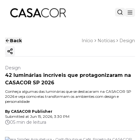
Back
Início
Notícias
Design
Copy ink
Design
42 luminárias incríveis que protagonizaram na
CASACOR SP 2026
Conheça algumas das luminárias que se destacaram na CASACOR SP
2026 e veja como elas transformam os ambientes com design e
personalidade
By
CASACOR Publisher
Submitted at
Jun 15, 2026, 3:30 PM
05 min de leitura
Teresa Simões Arquitetura - Qalb Boutique Café. Projeto da CASACOR