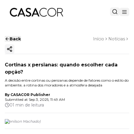
Back
Início
Notícias
Copy ink
Cortinas x persianas: quando escolher cada
opção?
A decisão entre cortinas ou persianas depende de fatores como o estilo do
ambiente, a rotina dos moradores e a atmosfera desejada
By
CASACOR Publisher
Submitted at
Sep 3, 2025, 11:49 AM
01 min de leitura
(
Denilson Machado
)