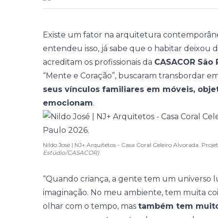
Existe um fator na arquitetura contemporâne
entendeu isso, já sabe que o habitar deixou d
acreditam os profissionais da
CASACOR São P
“
Mente e Coração
”, buscaram transbordar e
seus vínculos familiares em móveis, obje
emocionam
.
Nildo José | NJ+ Arquitetos - Casa Coral Celeiro Alvorada. P
Estúdio/CASACOR)
“Quando criança, a gente tem um universo l
imaginação. No meu ambiente, tem muita coi
olhar com o tempo, mas
também tem muito 