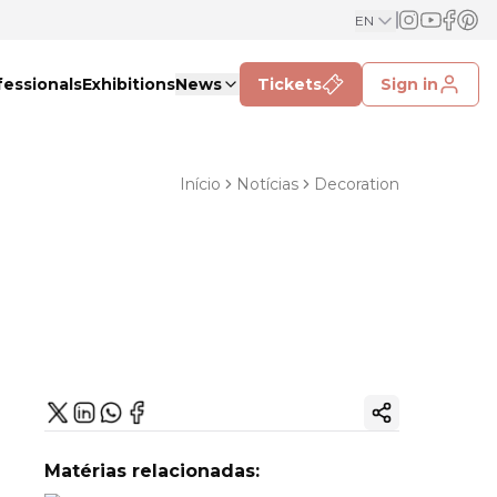
EN
fessionals
Exhibitions
News
Tickets
Sign in
Início
Notícias
Decoration
Copy ink
Matérias relacionadas: