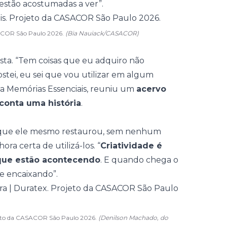
á estão acostumadas a ver”.
ASACOR São Paulo 2026.
(Bia Nauiack/CASACOR)
ista. “Tem coisas que eu adquiro não
tei, eu sei que vou utilizar em algum
a Memórias Essenciais
, reuniu um
acervo
conta uma história
.
ês que ele mesmo restaurou, sem nenhum
ora certa de utilizá-los. “
Criatividade é
 que estão acontecendo
. E quando chega o
e encaixando”.
ojeto da CASACOR São Paulo 2026.
(Denilson Machado, do