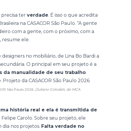
 precisa ter
verdade
. É isso o que acredita
rasileira
na CASACOR São Paulo. “A gente
eiro com a gente, com o próximo, com a
”, resume ele.
 designers no mobiliário, de
Lina Bo Bardi
a
ecundária. O principal em seu projeto é a
ás da manualidade de seu trabalho
.
SACOR São Paulo 2026.
(Juliano Colodeti, do MCA
 história real e ela é transmitida de
te Felipe Carolo. Sobre seu projeto, ele
 dia nos projetos.
Falta verdade no