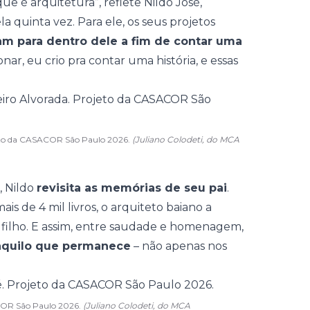
ue é arquitetura”, reflete
Nildo José
,
a quinta vez. Para ele, os seus projetos
am para dentro dele a fim de contar uma
ar, eu crio pra contar uma história, e essas
rojeto da CASACOR São Paulo 2026.
(Juliano Colodeti, do MCA
, Nildo
revisita as memórias de seu pai
.
is de 4 mil livros, o arquiteto baiano a
filho. E assim, entre saudade e homenagem,
àquilo que permanece
– não apenas nos
SACOR São Paulo 2026.
(Juliano Colodeti, do MCA