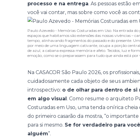
processo e na entrega
. As pessoas estão em
você vai contar, mas sobre como você as cont
Paulo Azevedo - Memórias Costuradas em Uso. Na entrada do p
espaços que habitamos são extensões das nossas vivências – c
tempo, alinhavando fragmentos do passado e do presente. Uma
por meio de uma linguagem cativante, ocupa a porção central
de azul, a cabana expressa memória e afeto. Tecidos, luz e fo
emoção, como se o preparassem para tudo que ainda está por 
Na CASACOR São Paulo 2026, os profissionais
cuidadosamente cada objeto de seus ambien
introspectivo:
o de olhar para dentro de 
em algo visual
. Como resume o arquiteto
P
Costuradas em Uso
, uma tenda onírica cheia
do primeiro casarão da mostra, “o importante 
para si mesmo.
Se for verdadeiro para voc
alguém
”.