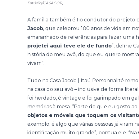
Estúdio/CASACOR)
A família também é fio condutor do projeto
Jacob
, que celebrou 100 anos de vida em n
emaranhado de referências para fazer uma
projetei aqui teve ele de fundo
”, define 
história do meu avô, do que eu quero mostra
vivam”.
Tudo na
Casa Jacob | Itaú Personnalité
remon
na casa do seu avô – inclusive de forma liter
foi herdado, é vintage e foi garimpado em gal
memórias à mesa. “Parte do que eu gosto ao
objetos e móveis que toquem os visitant
exemplo, é algo que várias pessoas já viram n
identificação muito grande”, pontua ele. “N