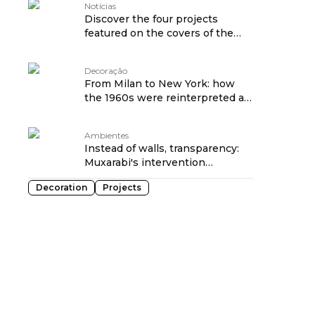
Notícias
Discover the four projects
featured on the covers of the
CASACOR São Paulo 2026
Yearbook traduzido por:
Decoração
OPENROUTER
From Milan to New York: how
the 1960s were reinterpreted at
CASACOR São Paulo 2026
traduzido por: OPENROUTER
Ambientes
Instead of walls, transparency:
Muxarabi's intervention
redesigns the arrival at
Decoration
Projects
CASACOR São Paulo 2026
traduzido por: OPENROUTER