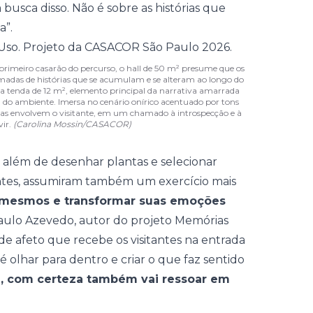
 busca disso. Não é sobre as histórias que
a”.
rimeiro casarão do percurso, o hall de 50 m² presume que os
amadas de histórias que se acumulam e se alteram ao longo do
 tenda de 12 m², elemento principal da narrativa amarrada
 do ambiente. Imersa no cenário onírico acentuado por tons
rmas envolvem o visitante, em um chamado à introspecção e à
vir.
(Carolina Mossin/CASACOR)
, além de desenhar plantas e selecionar
tes, assumiram também um exercício mais
si mesmos e transformar suas emoções
aulo Azevedo
, autor do projeto
Memórias
 de afeto que recebe os visitantes na entrada
é olhar para dentro e criar o que faz sentido
ê, com certeza também vai ressoar em