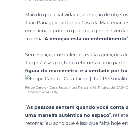
Mais do que criatividade, a seleção de objetos
João Panaggio
, autor da
Casa da Marcenaria B
emociona o público quando a gente é verdad
matéria.
A emoção está no entendimento
Seu espaço, que coleciona várias gerações de
Jorge Zalszupin, tem a etiqueta como parte s
figura do marceneiro, e a verdade por tr
Felipe Carolo - Casa Jacob | Itaú Personalité. Projeto da CA
Estúdio/CASACOR)
“
As pessoas sentem quando você conta uma
uma maneira autêntica no espaço
”, refle
retoma: “eu acho que é isso que falta hoje em