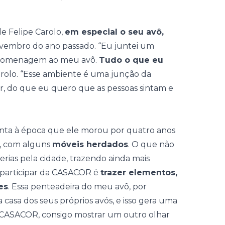
 de
Felipe Carolo
,
em especial o seu avô,
ovembro do ano passado. “Eu juntei um
 homenagem ao meu avô.
Tudo o que eu
Carolo. “Esse ambiente é uma junção da
r, do que eu quero que as pessoas sintam e
ta à época que ele morou por quatro anos
al, com alguns
móveis herdados
. O que não
erias pela cidade, trazendo ainda mais
 participar da CASACOR é
trazer elementos,
es
. Essa penteadeira do meu avô, por
a casa dos seus próprios avós, e isso gera uma
a CASACOR, consigo mostrar um outro olhar