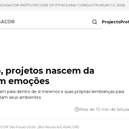
S
CASACOR INSTITUTE
CODE OF ETHICS AND CONDUCT
FORUM CC 2026
Projects
Pro
cters
, projetos nascem da
am emoções
am para dentro de si mesmos e suas próprias lembranças para
itam seus ambientes
Mais de 10 min de leitura
ASACOR São Paulo 2026.
(
Bia Nauiack
/
CASACOR
)