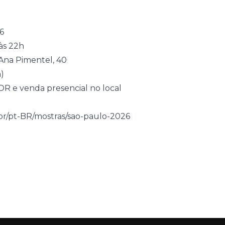
6
 às 22h
na Pimentel, 40
a)
COR e venda presencial no local
m.br/pt-BR/mostras/sao-paulo-2026