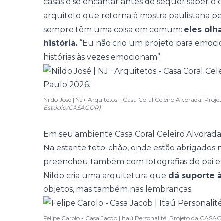
casas e se encantar antes de sequer saber o q
arquiteto que retorna à mostra paulistana pel
sempre têm uma coisa em comum:
eles olh
história.
“Eu não crio um projeto para emocion
histórias às vezes emocionam”.
Nildo José | NJ+ Arquitetos - Casa Coral Celeiro Alvorada. P
Estúdio/CASACOR)
Em seu ambiente
Casa Coral Celeiro Alvorada
Na estante teto-chão, onde estão abrigados ma
preencheu também com fotografias de pai e 
Nildo cria uma arquitetura que
dá suporte 
objetos, mas também nas lembranças.
Felipe Carolo - Casa Jacob | Itaú Personalité. Projeto da CA