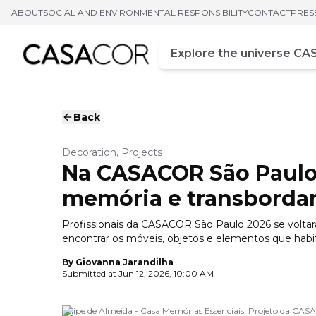
ABOUT
SOCIAL AND ENVIRONMENTAL RESPONSIBILITY
CONTACT
PRES
Campo de busca
Enter at least three chara
Back
Decoration, Projects
Na CASACOR São Paulo
memória e transbord
Profissionais da CASACOR São Paulo 2026 se voltar
encontrar os móveis, objetos e elementos que hab
By
Giovanna Jarandilha
Submitted at
Jun 12, 2026, 10:00 AM
Felipe de Almeida - Casa Memórias Essenciais. Projeto da C