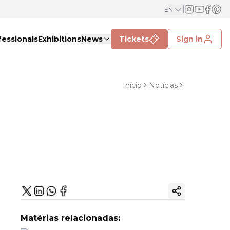
EN
fessionals
Exhibitions
News
Tickets
Sign in
Início
Notícias
Copy ink
Matérias relacionadas: