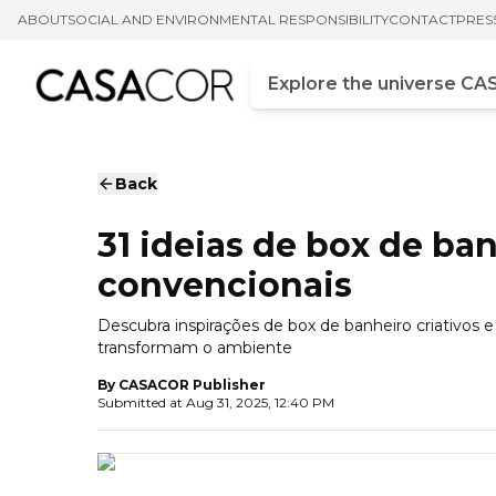
ABOUT
SOCIAL AND ENVIRONMENTAL RESPONSIBILITY
CONTACT
PRES
Campo de busca
Enter at least three chara
Back
31 ideias de box de ba
convencionais
Descubra inspirações de box de banheiro criativos 
transformam o ambiente
By
CASACOR Publisher
Submitted at
Aug 31, 2025, 12:40 PM