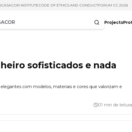
S
CASACOR INSTITUTE
CODE OF ETHICS AND CONDUCT
FORUM CC 2026
Projects
Pro
cters
nheiro sofisticados e nada
e elegantes com modelos, materiais e cores que valorizam e
01 min de leitura