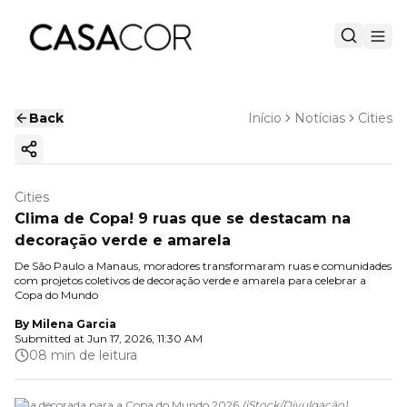
Back
Início
Notícias
Cities
Copy ink
Cities
Clima de Copa! 9 ruas que se destacam na
decoração verde e amarela
De São Paulo a Manaus, moradores transformaram ruas e comunidades
com projetos coletivos de decoração verde e amarela para celebrar a
Copa do Mundo
By
Milena Garcia
Submitted at
Jun 17, 2026, 11:30 AM
08 min de leitura
Rua decorada para a Copa do Mundo 2026
(
iStock
/
Divulgação
)