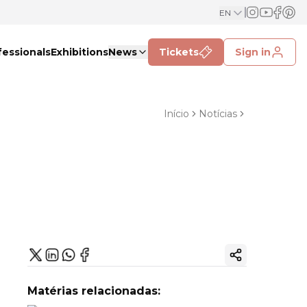
EN
fessionals
Exhibitions
News
Tickets
Sign in
Início
Notícias
Copy ink
Matérias relacionadas: