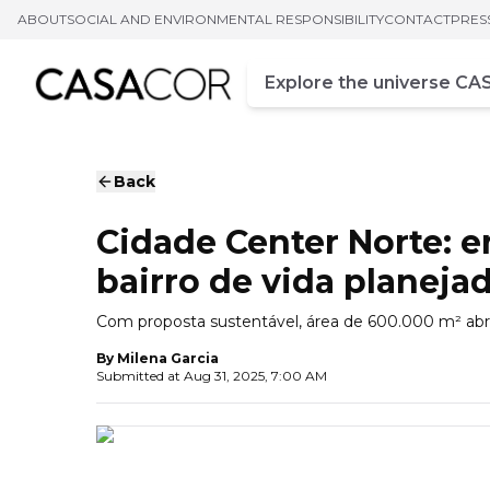
ABOUT
SOCIAL AND ENVIRONMENTAL RESPONSIBILITY
CONTACT
PRES
Campo de busca
Enter at least three chara
Back
Cidade Center Norte: e
bairro de vida planeja
Com proposta sustentável, área de 600.000 m² abrig
By
Milena Garcia
Submitted at
Aug 31, 2025, 7:00 AM