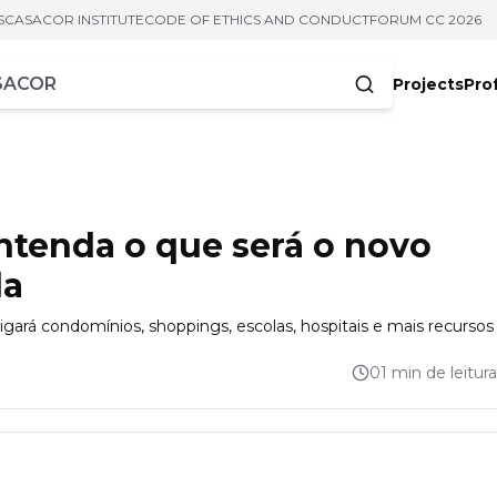
S
CASACOR INSTITUTE
CODE OF ETHICS AND CONDUCT
FORUM CC 2026
Projects
Pro
cters
ntenda o que será o novo
da
ará condomínios, shoppings, escolas, hospitais e mais recursos
01 min de leitura