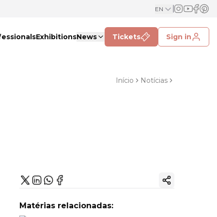
EN
fessionals
Exhibitions
News
Tickets
Sign in
Início
Notícias
Copy ink
Matérias relacionadas: