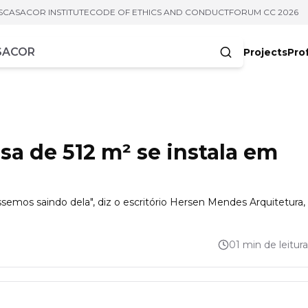
S
CASACOR INSTITUTE
CODE OF ETHICS AND CONDUCT
FORUM CC 2026
Projects
Pro
cters
sa de 512 m² se instala em
emos saindo dela", diz o escritório Hersen Mendes Arquitetura,
01 min de leitura