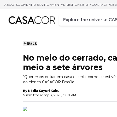
ABOUT
SOCIAL AND ENVIRONMENTAL RESPONSIBILITY
CONTACT
PRES
Campo de busca
Enter at least three chara
Back
No meio do cerrado, ca
meio a sete árvores
"Queremos entrar em casa e sentir como se estivéss
do elenco CASACOR Brasília
By
Nádia Sayuri Kaku
Submitted at
Sep 3, 2025, 3:00 PM