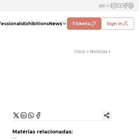
EN
fessionals
Exhibitions
News
Tickets
Sign in
Início
Notícias
Copy ink
Matérias relacionadas: