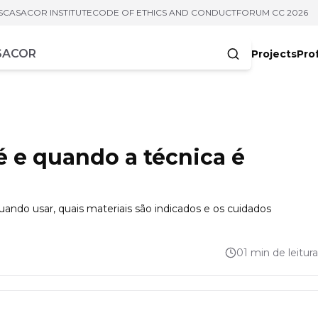
S
CASACOR INSTITUTE
CODE OF ETHICS AND CONDUCT
FORUM CC 2026
Projects
Pro
cters
 é e quando a técnica é
uando usar, quais materiais são indicados e os cuidados
01 min de leitura