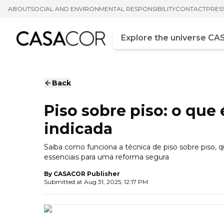
ABOUT
SOCIAL AND ENVIRONMENTAL RESPONSIBILITY
CONTACT
PRES
Campo de busca
Enter at least three chara
Back
Piso sobre piso: o que
indicada
Saiba como funciona a técnica de piso sobre piso, q
essenciais para uma reforma segura
By
CASACOR Publisher
Submitted at
Aug 31, 2025, 12:17 PM