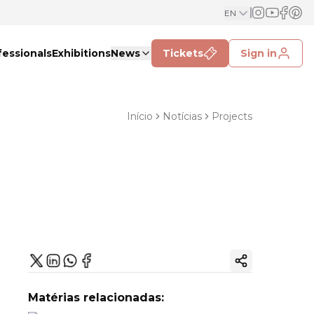
EN
fessionals
Exhibitions
News
Tickets
Sign in
Início
Notícias
Projects
Copy ink
Matérias relacionadas: