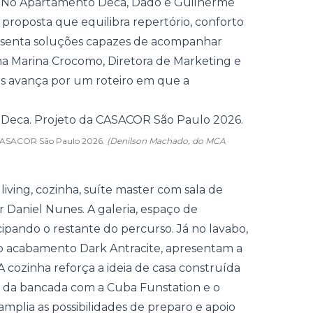
r. No Apartamento Deca, Dado e Guilherme
proposta que equilibra repertório, conforto
esenta soluções capazes de acompanhar
rma Marina Crocomo, Diretora de Marketing e
tes avança por um roteiro em que a
a CASACOR São Paulo 2026.
(Denilson Machado, do MCA
living, cozinha, suíte master com sala de
 Daniel Nunes. A galeria, espaço de
ecipando o restante do percurso. Já no lavabo,
no acabamento Dark Antracite, apresentam a
A cozinha reforça a ideia de casa construída
da da bancada com a Cuba Funstation e o
mplia as possibilidades de preparo e apoio