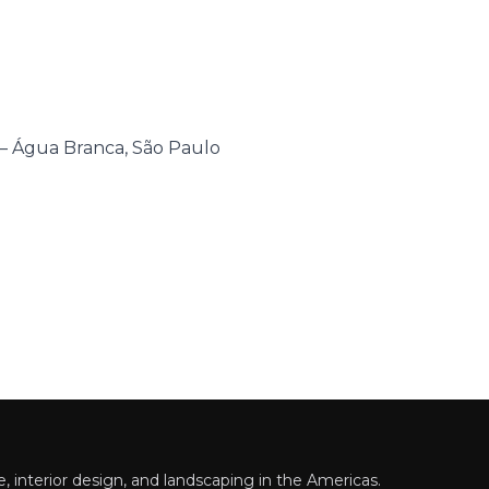
 – Água Branca, São Paulo
 interior design, and landscaping in the Americas.