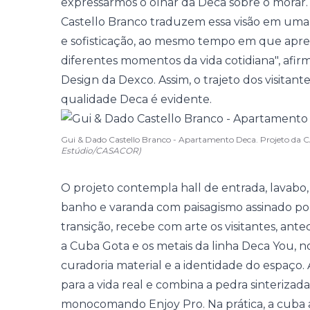
expressarmos o olhar da Deca sobre o mora
Castello Branco traduzem essa visão em uma 
e sofisticação, ao mesmo tempo em que apr
diferentes momentos da vida cotidiana", afi
Design da Dexco. Assim, o trajeto dos visitan
qualidade Deca é evidente.
Gui & Dado Castello Branco - Apartamento Deca. Projeto d
Estúdio/CASACOR)
O projeto contempla hall de entrada, lavabo, 
banho e varanda com paisagismo assinado por
transição, recebe com arte os visitantes, ant
a Cuba Gota e os metais da linha Deca You, 
curadoria material e a identidade do espaço. 
para a vida real e combina a pedra sinteriza
monocomando Enjoy Pro. Na prática, a cuba a