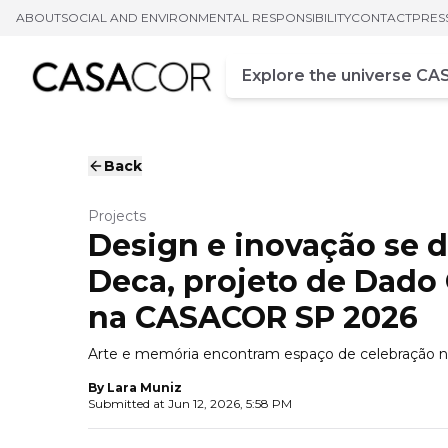
ABOUT
SOCIAL AND ENVIRONMENTAL RESPONSIBILITY
CONTACT
PRES
Campo de busca
Enter at least three chara
Back
Projects
Design e inovação se
Deca, projeto de Dado 
na CASACOR SP 2026
Arte e memória encontram espaço de celebração 
By
Lara Muniz
Submitted at
Jun 12, 2026, 5:58 PM