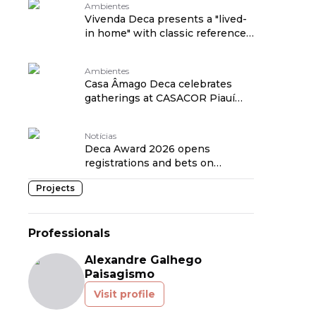
Ambientes
Vivenda Deca presents a "lived-
in home" with classic references
at CASACOR Paraná 2026
traduzido por: OPENROUTER
Ambientes
Casa Âmago Deca celebrates
gatherings at CASACOR Piauí
2026 traduzido por:
OPENROUTER
Notícias
Deca Award 2026 opens
registrations and bets on
sustainable architecture as the
Projects
highlight of the edition traduzido
por: OPENROUTER
Professionals
Alexandre Galhego
Paisagismo
Visit profile