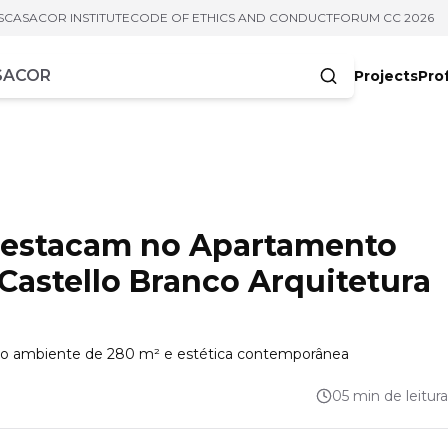
S
CASACOR INSTITUTE
CODE OF ETHICS AND CONDUCT
FORUM CC 2026
Projects
Pro
cters
 destacam no Apartamento
Castello Branco Arquitetura
no ambiente de 280 m² e estética contemporânea
05 min de leitura