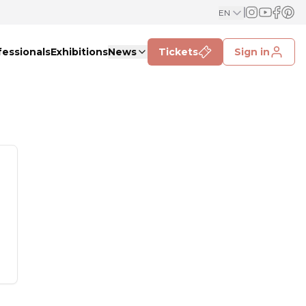
EN
fessionals
Exhibitions
News
Tickets
Sign in