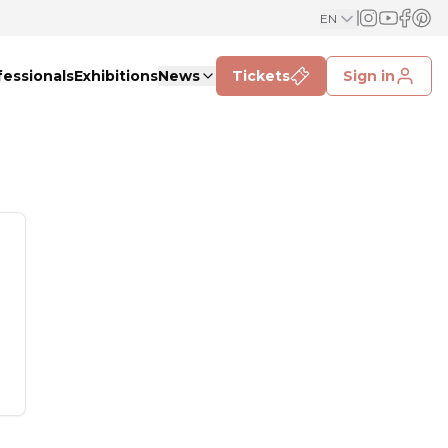
EN
fessionals
Exhibitions
News
Tickets
Sign in