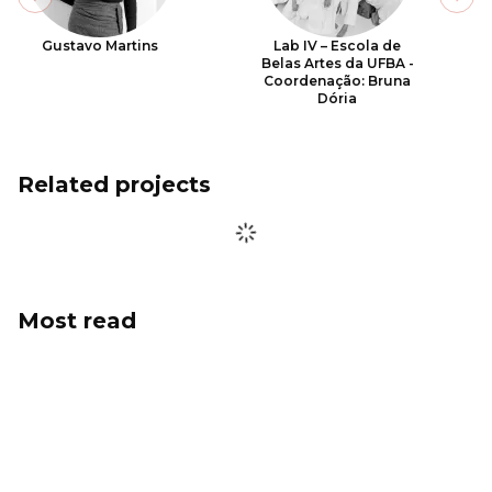
Previous slide
Next
Gustavo Martins
Lab IV – Escola de
Belas Artes da UFBA -
Coordenação: Bruna
Dória
Related projects
Most read