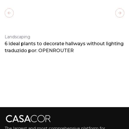
Previous slide
Next
Landscaping
6 ideal plants to decorate hallways without lighting
traduzido por: OPENROUTER
The largest and most comprehensive platform for