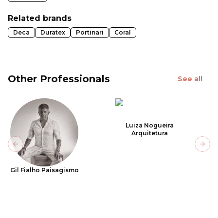
Related brands
Deca
Duratex
Portinari
Coral
Other Professionals
See all
Luiza Nogueira
Arquitetura
Previous slide
Next
Gil Fialho Paisagismo