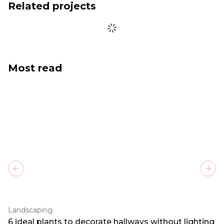
Related projects
Most read
Previous slide
Next
Landscaping
6 ideal plants to decorate hallways without lighting