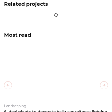
Related projects
Most read
Previous slide
Next
Landscaping
6 ideal plants to decorate hallways without lighting