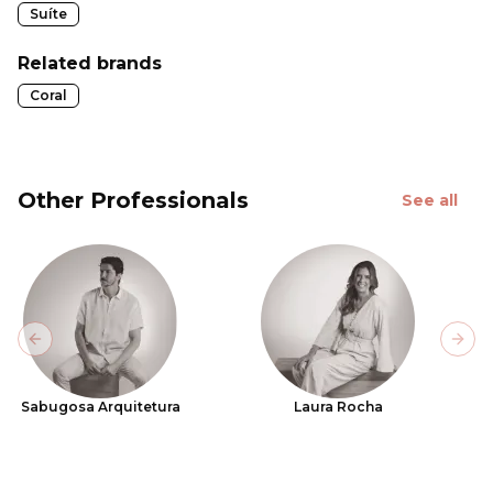
Suíte
Related brands
Coral
Other Professionals
See all
Previous slide
Next
Sabugosa Arquitetura
Laura Rocha