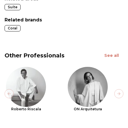
Suíte
Related brands
Coral
Other Professionals
See all
Previous slide
Next
Roberto Riscala
ON Arquitetura