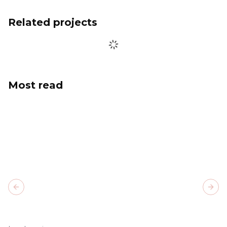
Related projects
Most read
Previous slide
Next