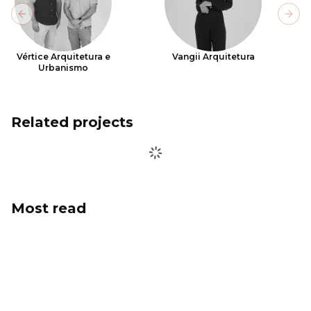
Previous slide
Next
Vértice Arquitetura e
Vangii Arquitetura
Urbanismo
Related projects
Most read