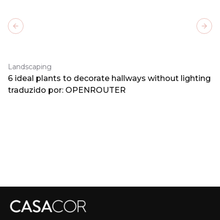
Previous slide
Next
Landscaping
6 ideal plants to decorate hallways without lighting
traduzido por: OPENROUTER